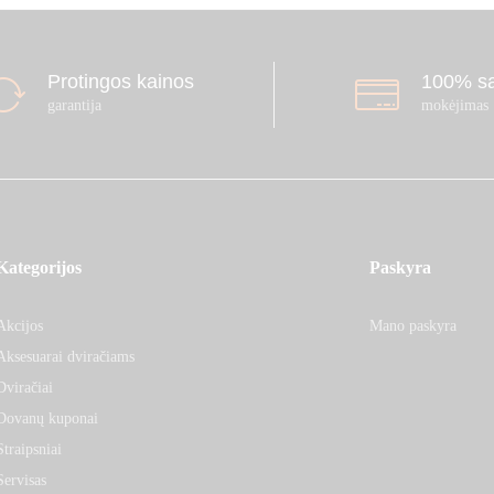
Protingos kainos
100% s
garantija
mokėjimas
Kategorijos
Paskyra
Akcijos
Mano paskyra
Aksesuarai dviračiams
Dviračiai
Dovanų kuponai
Straipsniai
Servisas