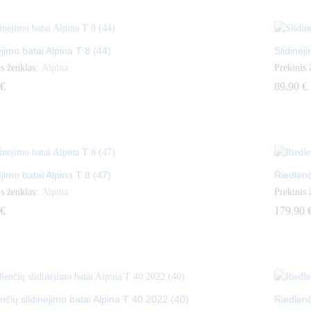
ėjimo batai Alpina T 8 (44)
Slidinėj
s ženklas:
Alpina
Prekinis 
€
€
89.90
89.90
€
€
ėjimo batai Alpina T 8 (47)
Riedlenč
s ženklas:
Alpina
Prekinis 
€
€
179.90
179.90
nčių slidinėjimo batai Alpina T 40 2022 (40)
Riedlenč