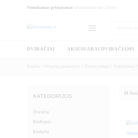
Nemokamas pristatymas
užsakymams nuo 250eur
DVIRAČIAI
AKSESUARAI DVIRAČIAMS
Pradžia
/
Dviračių parduotuvė
/
Žiemos įranga
/
Slidinėjimas
/
19
Rast
KATEGORIJOS
Dviračiai
Riedlentės
Riedučiai
Slidin