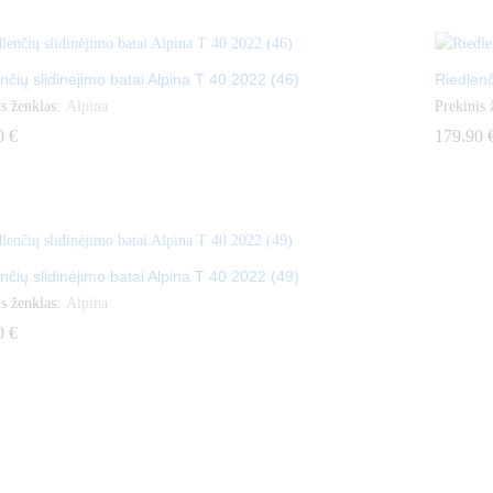
nčių slidinėjimo batai Alpina T 40 2022 (46)
Riedlenč
s ženklas:
Alpina
Prekinis 
0
0
€
€
179.90
179.90
nčių slidinėjimo batai Alpina T 40 2022 (49)
s ženklas:
Alpina
0
0
€
€