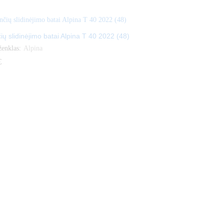
ių slidinėjimo batai Alpina T 40 2022 (48)
ženklas:
Alpina
€
€