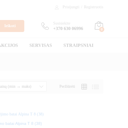
Prisijungti
/
Registruotis
Susisiekite
Ieškoti
+370 630 06996
0
AKCIJOS
SERVISAS
STRAIPSNIAI
Peržiūrėti
 kainą (min → maks)
imo batai Alpina T 8 (38)