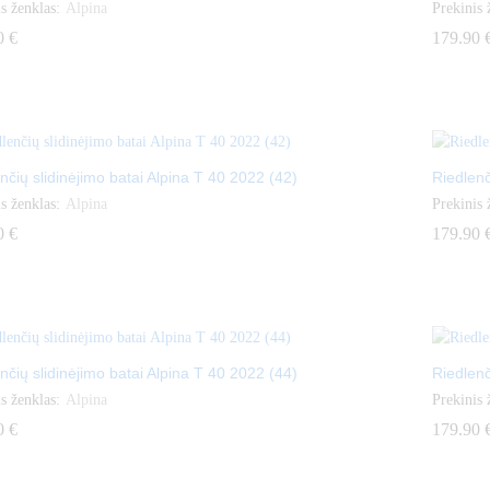
s ženklas:
Alpina
Prekinis 
0
0
€
€
179.90
179.90
nčių slidinėjimo batai Alpina T 40 2022 (42)
Riedlenč
s ženklas:
Alpina
Prekinis 
0
0
€
€
179.90
179.90
nčių slidinėjimo batai Alpina T 40 2022 (44)
Riedlenč
s ženklas:
Alpina
Prekinis 
0
0
€
€
179.90
179.90