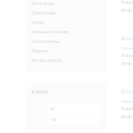
Prekini
Sporto įranga
89.90
89.90
Žiemos įranga
Akcijos
Aksesuarai dviračiams
Dovanų kuponai
Slidin
Naujienos
Prekini
Dviračių laikikliai
89.90
89.90
KAINA
Slidin
Min
Maks
Prekini
kaina
kaina
89.90
89.90