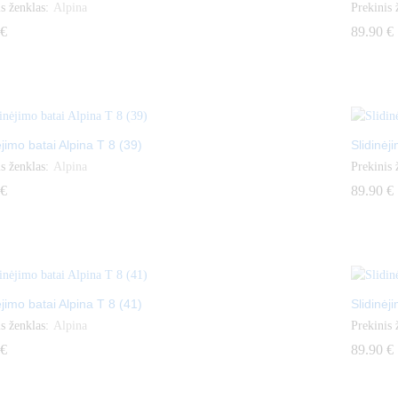
s ženklas:
Alpina
Prekinis 
€
€
89.90
89.90
€
€
ėjimo batai Alpina T 8 (39)
Slidinėj
s ženklas:
Alpina
Prekinis 
€
€
89.90
89.90
€
€
ėjimo batai Alpina T 8 (41)
Slidinėj
s ženklas:
Alpina
Prekinis 
€
€
89.90
89.90
€
€