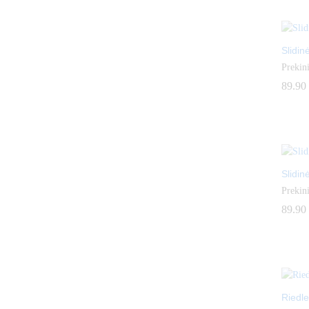
Slidin
Prekini
89.90
89.90
Slidin
Prekini
89.90
89.90
Riedle