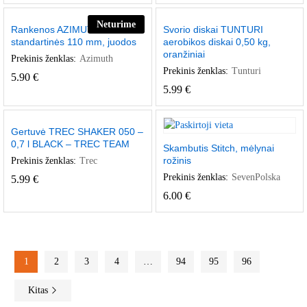
Neturime
Rankenos AZIMUT ovalios
Svorio diskai TUNTURI
standartinės 110 mm, juodos
aerobikos diskai 0,50 kg,
oranžiniai
Prekinis ženklas:
Azimuth
Prekinis ženklas:
Tunturi
5.90
€
5.99
€
Gertuvė TREC SHAKER 050 –
0,7 l BLACK – TREC TEAM
Skambutis Stitch, mėlynai
rožinis
Prekinis ženklas:
Trec
Prekinis ženklas:
SevenPolska
5.99
€
6.00
€
1
2
3
4
…
94
95
96
Kitas