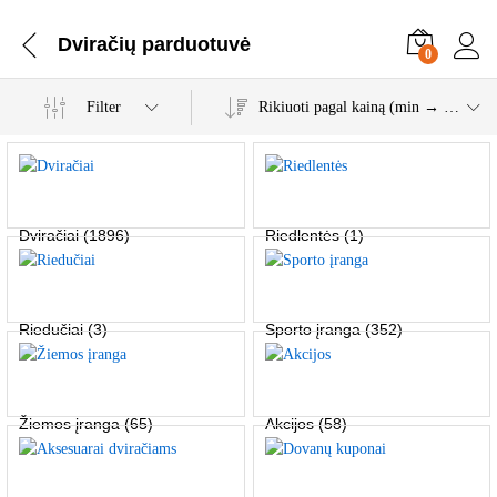
Dviračių parduotuvė
0
Filter
Rikiuoti pagal kainą (min → maks)
Dviračiai
(1896)
Riedlentės
(1)
Riedučiai
(3)
Sporto įranga
(352)
Žiemos įranga
(65)
Akcijos
(58)