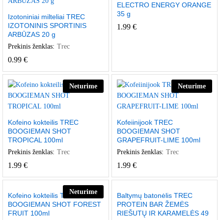
ELECTRO ENERGY ORANGE
35 g
Izotoniniai milteliai TREC
IZOTONINIS SPORTINIS
1.99
€
ARBŪZAS 20 g
Prekinis ženklas:
Trec
0.99
€
Neturime
Neturime
Kofeino kokteilis TREC
Kofeiinijook TREC
BOOGIEMAN SHOT
BOOGIEMAN SHOT
TROPICAL 100ml
GRAPEFRUIT-LIME 100ml
Prekinis ženklas:
Trec
Prekinis ženklas:
Trec
1.99
€
1.99
€
Neturime
Kofeino kokteilis TREC
Baltymų batonėlis TREC
BOOGIEMAN SHOT FOREST
PROTEIN BAR ŽEMĖS
FRUIT 100ml
RIEŠUTŲ IR KARAMELĖS 49