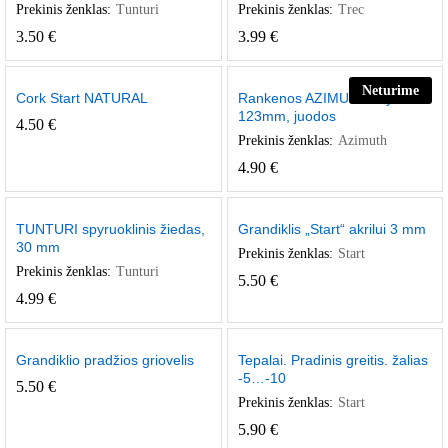
Prekinis ženklas:
Tunturi
Prekinis ženklas:
Trec
3.50
€
3.99
€
Neturime
Cork Start NATURAL
Rankenos AZIMUT Easy Lines
123mm, juodos
4.50
€
Prekinis ženklas:
Azimuth
4.90
€
TUNTURI spyruoklinis žiedas,
Grandiklis „Start“ akrilui 3 mm
30 mm
Prekinis ženklas:
Start
Prekinis ženklas:
Tunturi
5.50
€
4.99
€
Grandiklio pradžios griovelis
Tepalai. Pradinis greitis. žalias
-5…-10
5.50
€
Prekinis ženklas:
Start
5.90
€