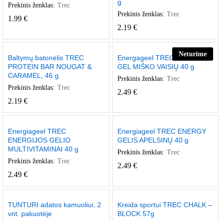
g
Prekinis ženklas:
Trec
Prekinis ženklas:
Trec
1.99
€
2.19
€
Neturime
Baltymų batonėlis TREC
Energageel TREC ENERGY
PROTEIN BAR NOUGAT &
GEL MIŠKO VAISIŲ 40 g
CARAMEL, 46 g
Prekinis ženklas:
Trec
Prekinis ženklas:
Trec
2.49
€
2.19
€
Energiageel TREC
Energiageel TREC ENERGY
ENERGIJOS GELIO
GELIS APELSINŲ 40 g
MULTIVITAMINAI 40 g
Prekinis ženklas:
Trec
Prekinis ženklas:
Trec
2.49
€
2.49
€
TUNTURI adatos kamuoliui, 2
Kreida sportui TREC CHALK –
vnt. pakuotėje
BLOCK 57g