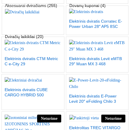
Aksesuarai dviračiams
(255)
Dovanų kuponai
(4)
Elektrinis dviratis Corratec E-
Power Urban 28″ AP5 8SC
Dviračių laikikliai
(20)
Elektrinis dviratis CTM Metric
Elektrinis dviratis Levit eMTB
C e-City 29
29″ Muan MX 3 468
Elektrinis dviratis CUBE
CARGO HYBRID 500
Elektrinis dviratis E-Power
Levit 20″ eFolding Chilo 3
Neturime
Neturime
Elektrolitas TREC VITARGO