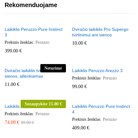
Rekomenduojame
Laikiklis Peruzzo Pure Instinct
Dviračio laikiklis Pro Supergo
3
tvirtinimui ant sienos
Prekinis ženklas:
Peruzzo
10.00
€
399.00
€
Neturime
Dviračio laikiklis tvirtinimui ant
Laikiklis Peruzzo Arezzo 3
sienos, atlenkiamas
Prekinis ženklas:
Peruzzo
11.00
€
99.00
€
Sutaupykite
15.00
€
Laikiklis Peruzzo Verona 3
Laikiklis Peruzzo Pure Instinct
4
Prekinis ženklas:
Peruzzo
Prekinis ženklas:
Peruzzo
74.00
€
89.00
€
409.00
€