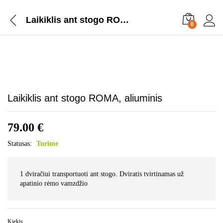
Laikiklis ant stogo ROMA, aliuminis
0
Laikiklis ant stogo ROMA, aliuminis
79.00
€
Statusas:
Turime
1 dviračiui transportuoti ant stogo. Dviratis tvirtinamas už
apatinio rėmo vamzdžio
Kiekis