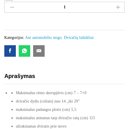
Laikiklis
ant
stogo
ROMA,
aliuminis
Kiekis
Kategorijos:
Ant automobilio stogo
,
Dviračių laikikliai
Aprašymas
Maksimalus rėmo skerspjūvis (cm) 7 – 7×9
dviračio dydis (coliais) nuo 14 „iki 29”
maksimalus padangos plotis (cm) 5,5
maksimalus atstumas tarp dviračio ratų (cm) 115
užrakinamas dviratis prie stovo